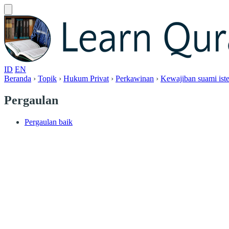
ID
EN
Beranda
›
Topik
›
Hukum Privat
›
Perkawinan
›
Kewajiban suami iste
Pergaulan
Pergaulan baik