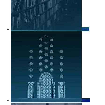
Ilmu
Iman