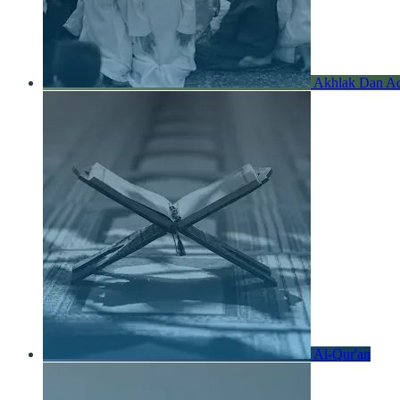
Akhlak Dan A
Al-Qur'an