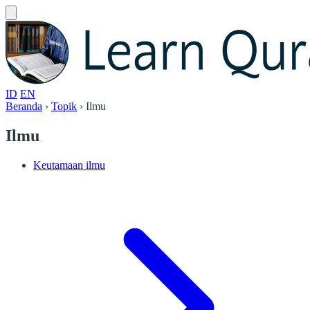
ID
EN
Beranda
›
Topik
›
Ilmu
Ilmu
Keutamaan ilmu