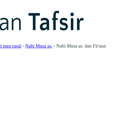
h para rasul
›
Nabi Musa as.
›
Nabi Musa as. dan Fir'aun