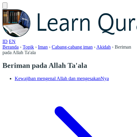
ID
EN
Beranda
›
Topik
›
Iman
›
Cabang-cabang iman
›
Akidah
›
Beriman
pada Allah Ta'ala
Beriman pada Allah Ta'ala
Kewajiban mengenal Allah dan mengesakanNya