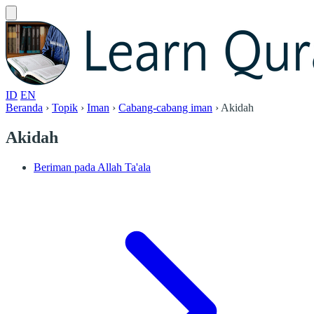
ID
EN
Beranda
›
Topik
›
Iman
›
Cabang-cabang iman
›
Akidah
Akidah
Beriman pada Allah Ta'ala