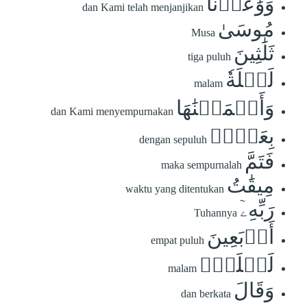
وَوَٰعَدۡنَا
dan Kami telah menjanjikan
مُوسَىٰ
Musa
ثَلَٰثِينَ
tiga puluh
لَيۡلَةٗ
malam
وَأَتۡمَمۡنَٰهَا
dan Kami menyempurnakan
بِعَشۡرٖ
dengan sepuluh
فَتَمَّ
maka sempurnalah
مِيقَٰتُ
waktu yang ditentukan
رَبِّهِۦٓ
Tuhannya
أَرۡبَعِينَ
empat puluh
لَيۡلَةٗۚ
malam
وَقَالَ
dan berkata