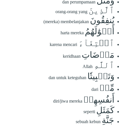
وَمَثَلُ
dan perumpamaan
ٱلَّذِينَ
orang-orang yang
يُنفِقُونَ
(mereka) membelanjakan
أَمۡوَٰلَهُمُ
harta mereka
ٱبۡتِغَآءَ
karena mencari
مَرۡضَاتِ
keridhaan
ٱللَّهِ
Allah
وَتَثۡبِيتٗا
dan untuk keteguhan
مِّنۡ
dari
أَنفُسِهِمۡ
diri/jiwa mereka
كَمَثَلِ
seperti
جَنَّةِ
sebuah kebun