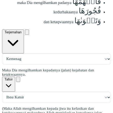
فَأَلۡهَمَهَا
maka Dia mengilhamkan padanya
فُجُورَهَا
kedurhakaanya
وَتَقۡوَىٰهَا
dan ketaqwaannya
Terjemahan
Maka Dia mengilhamkan kepadanya (jalan) kejahatan dan
ketakwaannya.
Tafsir
(Maka Allah mengilhamkan kepada jiwa itu kefasikan dan
ketakwaannya) maksudnya Allah menjelaskan kepadanya jalan