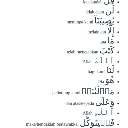
قُل
katakanlah
لَّن
tidak akan
يُصِيبَنَآ
menimpa kami
إِلَّا
melainkan
مَا
apa
كَتَبَ
telah menetapkan
ٱللَّهُ
Allah
لَنَا
bagi kami
هُوَ
Dia
مَوۡلَىٰنَاۚ
pelindung kami
وَعَلَى
dan atas/kepada
ٱللَّهِ
Allah
فَلۡيَتَوَكَّلِ
maka/hendaklah bertawakkal