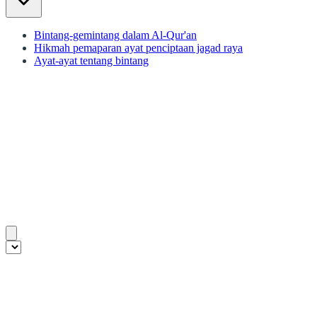
Bintang-gemintang dalam Al-Qur'an
Hikmah pemaparan ayat penciptaan jagad raya
Ayat-ayat tentang bintang