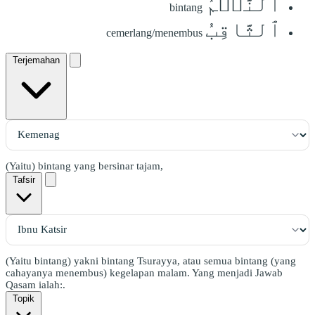
ٱلنَّجۡمُ
bintang
ٱلثَّاقِبُ
cemerlang/menembus
Terjemahan
(Yaitu) bintang yang bersinar tajam,
Tafsir
(Yaitu bintang) yakni bintang Tsurayya, atau semua bintang (yang
cahayanya menembus) kegelapan malam. Yang menjadi Jawab
Qasam ialah:.
Topik