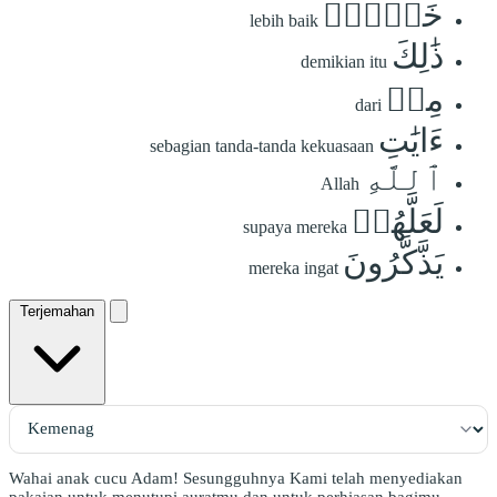
خَيۡرٞۚ
lebih baik
ذَٰلِكَ
demikian itu
مِنۡ
dari
ءَايَٰتِ
sebagian tanda-tanda kekuasaan
ٱللَّهِ
Allah
لَعَلَّهُمۡ
supaya mereka
يَذَّكَّرُونَ
mereka ingat
Terjemahan
Wahai anak cucu Adam! Sesungguhnya Kami telah menyediakan
pakaian untuk menutupi auratmu dan untuk perhiasan bagimu.