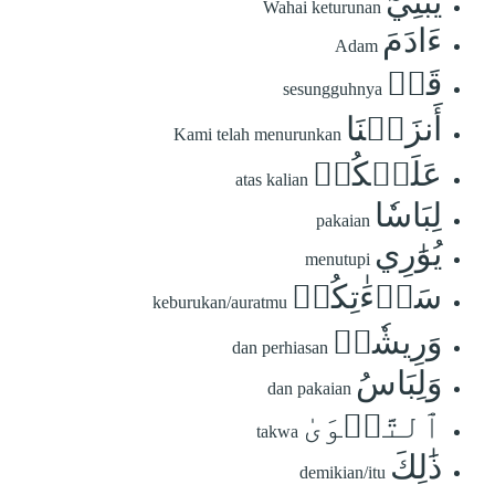
يَٰبَنِيٓ
Wahai keturunan
ءَادَمَ
Adam
قَدۡ
sesungguhnya
أَنزَلۡنَا
Kami telah menurunkan
عَلَيۡكُمۡ
atas kalian
لِبَاسٗا
pakaian
يُوَٰرِي
menutupi
سَوۡءَٰتِكُمۡ
keburukan/auratmu
وَرِيشٗاۖ
dan perhiasan
وَلِبَاسُ
dan pakaian
ٱلتَّقۡوَىٰ
takwa
ذَٰلِكَ
demikian/itu