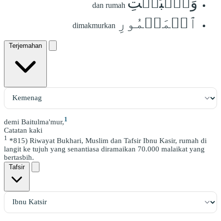
وَٱلۡبَيۡتِ
dan rumah
ٱلۡمَعۡمُورِ
dimakmurkan
Terjemahan
1
demi Baitulma'mur,
Catatan kaki
1
*815) Riwayat Bukhari, Muslim dan Tafsir Ibnu Kasir, rumah di
langit ke tujuh yang senantiasa diramaikan 70.000 malaikat yang
bertasbih.
Tafsir