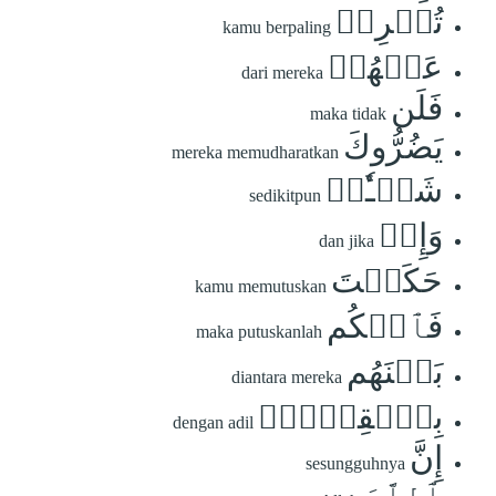
تُعۡرِضۡ
kamu berpaling
عَنۡهُمۡ
dari mereka
فَلَن
maka tidak
يَضُرُّوكَ
mereka memudharatkan
شَيۡـٔٗاۖ
sedikitpun
وَإِنۡ
dan jika
حَكَمۡتَ
kamu memutuskan
فَٱحۡكُم
maka putuskanlah
بَيۡنَهُم
diantara mereka
بِٱلۡقِسۡطِۚ
dengan adil
إِنَّ
sesungguhnya
ٱللَّهَ