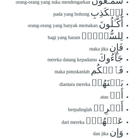
سَمَّـٰعُونَ
orang-orang yang suka mendengarkan
لِلۡكَذِبِ
pada yang bohong
أَكَّـٰلُونَ
orang-orang yang banyak memakan
لِلسُّحۡتِۚ
bagi yang haram
فَإِن
maka jika
جَآءُوكَ
mereka datang kepadamu
فَٱحۡكُم
maka putuskanlah
بَيۡنَهُمۡ
diantara mereka
أَوۡ
atau
أَعۡرِضۡ
berpalinglah
عَنۡهُمۡۖ
dari mereka
وَإِن
dan jika