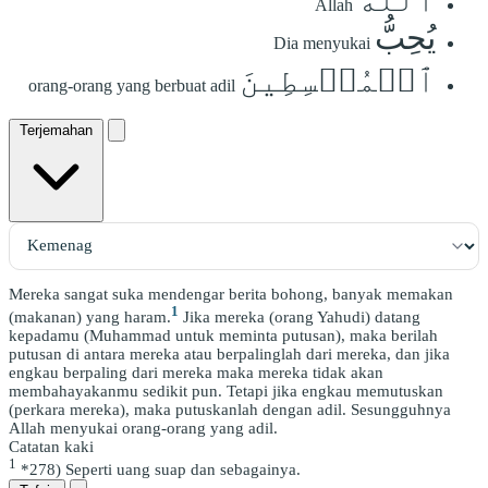
Allah
يُحِبُّ
Dia menyukai
ٱلۡمُقۡسِطِينَ
orang-orang yang berbuat adil
Terjemahan
Mereka sangat suka mendengar berita bohong, banyak memakan
1
(makanan) yang haram.
Jika mereka (orang Yahudi) datang
kepadamu (Muhammad untuk meminta putusan), maka berilah
putusan di antara mereka atau berpalinglah dari mereka, dan jika
engkau berpaling dari mereka maka mereka tidak akan
membahayakanmu sedikit pun. Tetapi jika engkau memutuskan
(perkara mereka), maka putuskanlah dengan adil. Sesungguhnya
Allah menyukai orang-orang yang adil.
Catatan kaki
1
*278) Seperti uang suap dan sebagainya.