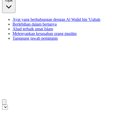
Topik
Ayat yang berhubungan dengan Al Walid bin 'Uqbah
Berlebihan dalam bertanya
Abad terbaik umat Islam
Melenyapkan kesusahan orang muslim
Tanggung jawab pemimpin