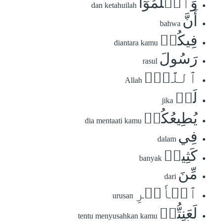
وَٱعۡلَمُوٓاْ
dan ketahuilah
أَنَّ
bahwa
فِيكُمۡ
diantara kamu
رَسُولَ
rasul
ٱللَّهِۚ
Allah
لَوۡ
jika
يُطِيعُكُمۡ
dia mentaati kamu
فِي
dalam
كَثِيرٖ
banyak
مِّنَ
dari
ٱلۡأَمۡرِ
urusan
لَعَنِتُّمۡ
tentu menyusahkan kamu