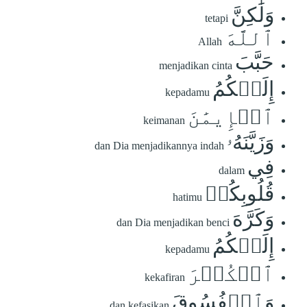
وَلَٰكِنَّ
tetapi
ٱللَّهَ
Allah
حَبَّبَ
menjadikan cinta
إِلَيۡكُمُ
kepadamu
ٱلۡإِيمَٰنَ
keimanan
وَزَيَّنَهُۥ
dan Dia menjadikannya indah
فِي
dalam
قُلُوبِكُمۡ
hatimu
وَكَرَّهَ
dan Dia menjadikan benci
إِلَيۡكُمُ
kepadamu
ٱلۡكُفۡرَ
kekafiran
وَٱلۡفُسُوقَ
dan kefasikan