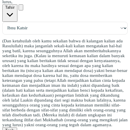
lurus,
Tafsir
(Dan ketahuilah oleh kamu sekalian bahwa di kalangan kalian ada
Rasulullah) maka janganlah sekali-kali kalian mengatakan hal-hal
yang batil, karena sesungguhnya Allah akan memberitahukannya
seketika itu juga. (Kalau ia menuruti kemauan kalian dalam banyak
urusan) yang kalian beritakan tidak sesuai dengan kenyataannya,
oleh karena itu maka hasilnya sesuai dengan apa yang kalian
beritakan itu (niscaya kalian akan mendapat dosa) yakni benar-benar
kalian mendapat dosa karena hal itu, yaitu dosa memberikan
keterangan yang palsu (tetapi Allah menjadikan kalian cinta kepada
keimanan dan menjadikan iman itu indah) yakni dipandang baik
(dalam hati kalian serta menjadikan kalian benci kepada kekafiran,
kefasikan dan kedurhakaan) pengertian Istidrak yang dikandung
oleh lafal Laakin dipandang dari segi makna bukan lafalnya, karena
sesungguhnya orang yang cinta kepada keimanan memiliki sifat-
sifat berbeda dengan sifat-sifat yang dimiliki oleh orang-orang yang
telah disebutkan tadi. (Mereka itulah) di dalam ungkapan ini
terkandung iltifat dari Mukhathab (orang-orang yang mengikuti jalan
yang lurus) yakni orang-orang yang teguh dalam agamanya.