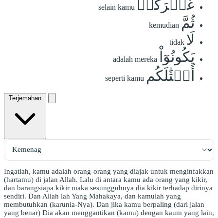
غَيۡرَكُمۡ
selain kamu
ثُمَّ
kemudian
لَا
tidak
يَكُونُوٓاْ
adalah mereka
أَمۡثَٰلَكُم
seperti kamu
Terjemahan
Ingatlah, kamu adalah orang-orang yang diajak untuk menginfakkan
(hartamu) di jalan Allah. Lalu di antara kamu ada orang yang kikir,
dan barangsiapa kikir maka sesungguhnya dia kikir terhadap dirinya
sendiri. Dan Allah lah Yang Mahakaya, dan kamulah yang
membutuhkan (karunia-Nya). Dan jika kamu berpaling (dari jalan
yang benar) Dia akan menggantikan (kamu) dengan kaum yang lain,