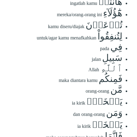
هَٰٓأَنتُمۡ
ingatlah kamu
هَٰٓؤُلَآءِ
mereka/orang-orang ini
تُدۡعَوۡنَ
kamu diseru/diajak
لِتُنفِقُواْ
untuk/agar kamu menafkahkan
فِي
pada
سَبِيلِ
jalan
ٱللَّهِ
Allah
فَمِنكُم
maka diantara kamu
مَّن
orang-orang
يَبۡخَلُۖ
ia kirik
وَمَن
dan orang-orang
يَبۡخَلۡ
ia kirik
فَإِنَّمَا