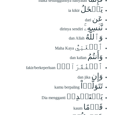
maka sesungguhnya hanyalah
يَبۡخَلُ
ia kikir
عَن
dari
نَّفۡسِهِۦۚ
dirinya sendiri
وَٱللَّهُ
dan Allah
ٱلۡغَنِيُّ
Maha Kaya
وَأَنتُمُ
dan kalian
ٱلۡفُقَرَآءُۚ
fakir/berkeperluan
وَإِن
dan jika
تَتَوَلَّوۡاْ
kamu berpaling
يَسۡتَبۡدِلۡ
Dia mengganti
قَوۡمًا
kaum