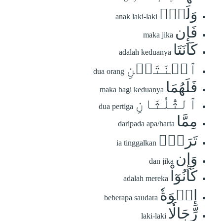
وَلَدٞۚ
anak laki-laki
فَإِن
maka jika
كَانَتَا
adalah keduanya
ٱثۡنَتَيۡنِ
dua orang
فَلَهُمَا
maka bagi keduanya
ٱلثُّلُثَانِ
dua pertiga
مِمَّا
daripada apa/harta
تَرَكَۚ
ia tinggalkan
وَإِن
dan jika
كَانُوٓاْ
adalah mereka
إِخۡوَةٗ
beberapa saudara
رِّجَالٗا
laki-laki