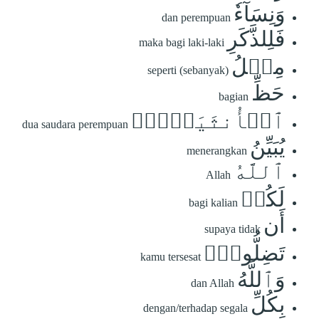
وَنِسَآءٗ
dan perempuan
فَلِلذَّكَرِ
maka bagi laki-laki
مِثۡلُ
seperti (sebanyak)
حَظِّ
bagian
ٱلۡأُنثَيَيۡنِۗ
dua saudara perempuan
يُبَيِّنُ
menerangkan
ٱللَّهُ
Allah
لَكُمۡ
bagi kalian
أَن
supaya tidak
تَضِلُّواْۗ
kamu tersesat
وَٱللَّهُ
dan Allah
بِكُلِّ
dengan/terhadap segala