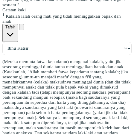
sesuatu."
Catatan kaki
1
Kalālah ialah orang mati yang tidak meninggalkan bapak dan
anak.
Tafsir
(Mereka meminta fatwa kepadamu) mengenai kalalah, yaitu jika
seseorang meninggal dunia tanpa meninggalkan bapak dan anak
(Katakanlah, "Allah memberi fatwa kepadamu tentang kalalah; jika
seseorang) umru-un menjadi marfu' dengan fi'il yang
menafsirkannya (celaka) maksudnya meninggal dunia (dan dia tidak
mempunyai anak) dan tidak pula bapak yakni yang dimaksud
dengan kalalah tadi (tetapi mempunyai seorang saudara perempuan)
baik sekandung maupun sebapak (maka bagi saudaranya yang
perempuan itu seperdua dari harta yang ditinggalkannya, dan dia)
maksudnya saudaranya yang laki-laki (mewarisi saudaranya yang
perempuan) pada seluruh harta peninggalannya (yakni jika ia tidak
mempunyai anak). Sekiranya ia mempunyai seorang anak laki-laki,
maka tidak satu pun diperolehnya, tetapi jika anaknya itu
perempuan, maka saudaranya itu masih memperoleh kelebihan dari
bagian anaknya. Dan sekiranya saudara laki-laki atau saudara