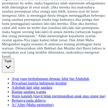
perempuan itu seibu, maka bagiannya ialah seperenam sebagaimana
telah diterangkan di awal surah. (Jika mereka itu) maksudnya
saudara perempuan (dua orang) atau lebih, karena ayat ini turun
mengenai Jabir; ia meninggal dunia dengan meninggalkan beberapa
orang saudara perempuan (maka bagi keduanya dua pertiga dari
harta peninggalan) saudara laki-laki mereka. (Dan jika mereka)
yakni ahli waris itu terdiri dari (saudara laki-laki dan perempuan,
maka bagian seorang laki-laki) di antara mereka (sebanyak bagian
dua orang perempuan." Allah menerangkan kepadamu syariat-
syariat agama-Nya (agar kamu) tidak (sesat. Dan Allah Maha
Mengetahui segala sesuatu) di antaranya tentang pembagian harta
warisan. Diriwayatkan oleh Bukhari dan Muslim dari Barra bahwa ia
merupakan ayat yang terakhir diturunkan, maksudnya mengenai
faraid.
Topik
Ayat yang berhubungan dengan Jabir bin Abdullah
Pewarisan karena hubungan kerabat
Ashobah dari jalur saudara
Bagian saudara wanita
Waris kalalah (mayit tidak meninggalkan anak atau orang tua)
Bertanya pada ahlinya
Al 'Alim (Maha megetahui)