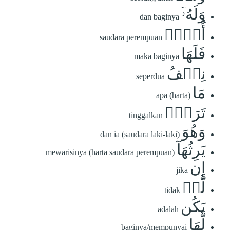
وَلَهُۥٓ
dan baginya
أُخۡتٞ
saudara perempuan
فَلَهَا
maka baginya
نِصۡفُ
seperdua
مَا
apa (harta)
تَرَكَۚ
tinggalkan
وَهُوَ
dan ia (saudara laki-laki)
يَرِثُهَآ
mewarisinya (harta saudara perempuan)
إِن
jika
لَّمۡ
tidak
يَكُن
adalah
لَّهَا
baginya/mempunyai