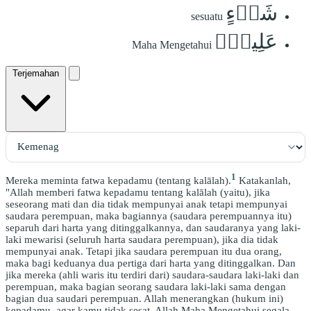
شَيۡءٍ
sesuatu
عَلِيمُۢ
Maha Mengetahui
Terjemahan
1
Mereka meminta fatwa kepadamu (tentang kalālah).
Katakanlah,
"Allah memberi fatwa kepadamu tentang kalālah (yaitu), jika
seseorang mati dan dia tidak mempunyai anak tetapi mempunyai
saudara perempuan, maka bagiannya (saudara perempuannya itu)
separuh dari harta yang ditinggalkannya, dan saudaranya yang laki-
laki mewarisi (seluruh harta saudara perempuan), jika dia tidak
mempunyai anak. Tetapi jika saudara perempuan itu dua orang,
maka bagi keduanya dua pertiga dari harta yang ditinggalkan. Dan
jika mereka (ahli waris itu terdiri dari) saudara-saudara laki-laki dan
perempuan, maka bagian seorang saudara laki-laki sama dengan
bagian dua saudari perempuan. Allah menerangkan (hukum ini)
kepadamu, agar kamu tidak sesat. Allah Maha Mengetahui segala