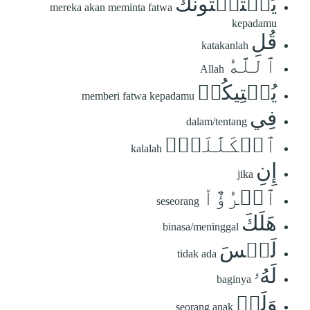
يَسۡتَفۡتُونَكَ
mereka akan meminta fatwa
kepadamu
قُلِ
katakanlah
ٱللَّهُ
Allah
يُفۡتِيكُمۡ
memberi fatwa kepadamu
فِي
dalam/tentang
ٱلۡكَلَٰلَةِۚ
kalalah
إِنِ
jika
ٱمۡرُؤٌاْ
seseorang
هَلَكَ
binasa/meninggal
لَيۡسَ
tidak ada
لَهُۥ
baginya
وَلَدٞ
seorang anak