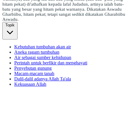
hitam pekat) di'athafkan kepada lafal Judadun, artinya ialah batu-
batu yang besar yang hitam pekat warnanya. Dikatakan Aswadu
Gharbiibu, hitam pekat; tetapi sangat sedikit dikatakan Gharabiibu
Aswadu.
Topik
Kebutuhan tumbuhan akan air
Aneka ragam tumbuhan
Air sebagai sumber kehidupan
Perintah untuk berfikir dan menghayati
Penyebutan gunung
Macam-macam tanah
Dalil-dalil adanya Allah Ta'ala
Kekuasaan Allah