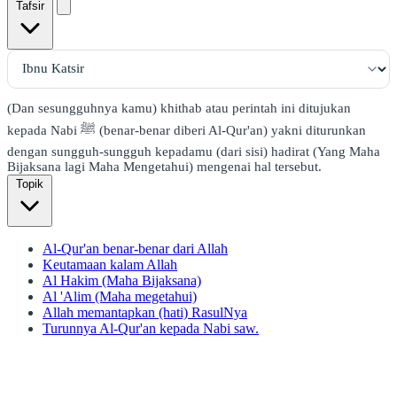
Tafsir
(Dan sesungguhnya kamu) khithab atau perintah ini ditujukan
kepada Nabi ﷺ (benar-benar diberi Al-Qur'an) yakni diturunkan
dengan sungguh-sungguh kepadamu (dari sisi) hadirat (Yang Maha
Bijaksana lagi Maha Mengetahui) mengenai hal tersebut.
Topik
Al-Qur'an benar-benar dari Allah
Keutamaan kalam Allah
Al Hakim (Maha Bijaksana)
Al 'Alim (Maha megetahui)
Allah memantapkan (hati) RasulNya
Turunnya Al-Qur'an kepada Nabi saw.