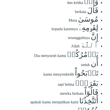
وَإِذۡ
dan ketika
قَالَ
berkata
مُوسَىٰ
Musa
لِقَوۡمِهِۦٓ
kepada kaumnya
إِنَّ
sesungguhnya
ٱللَّهَ
Allah
يَأۡمُرُكُمۡ
Dia menyuruh kamu
أَن
untuk
تَذۡبَحُواْ
kamu menyembelih
بَقَرَةٗۖ
sapi betina
قَالُوٓاْ
mereka berkata
أَتَتَّخِذُنَا
apakah kamu menjadikan kami