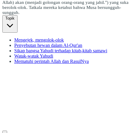
Allah) akan (menjadi golongan orang-orang yang jahil.") yang suka
berolok-olok. Tatkala mereka ketahui bahwa Musa bersungguh-
sungguh.
Topik
Mengejek, mengolok-olok
Penyebutan hewan dalam Al-Qur'an
Sikap bangsa Yahudi terhadap kitab-kitab samawi
Watak-watak Yahudi
Mematuhi perintah Allah dan RasulNya