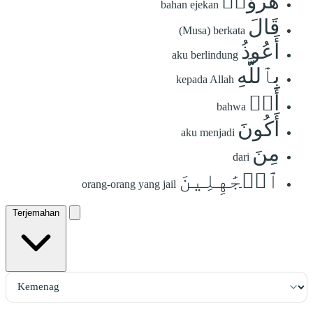
هُزُوٗاۖ
bahan ejekan
قَالَ
(Musa) berkata
أَعُوذُ
aku berlindung
بِٱللَّهِ
kepada Allah
أَنۡ
bahwa
أَكُونَ
aku menjadi
مِنَ
dari
ٱلۡجَٰهِلِينَ
orang-orang yang jail
Terjemahan