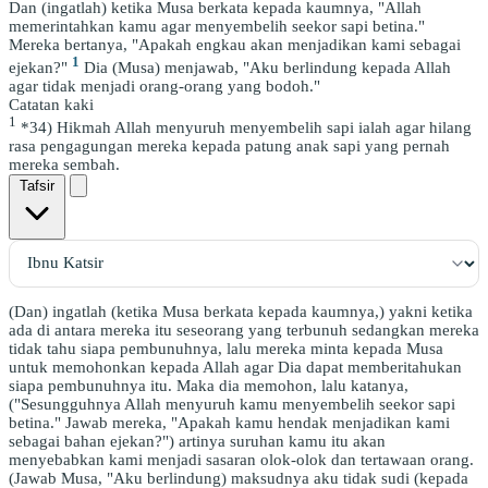
Dan (ingatlah) ketika Musa berkata kepada kaumnya, "Allah
memerintahkan kamu agar menyembelih seekor sapi betina."
Mereka bertanya, "Apakah engkau akan menjadikan kami sebagai
1
ejekan?"
Dia (Musa) menjawab, "Aku berlindung kepada Allah
agar tidak menjadi orang-orang yang bodoh."
Catatan kaki
1
*34) Hikmah Allah menyuruh menyembelih sapi ialah agar hilang
rasa pengagungan mereka kepada patung anak sapi yang pernah
mereka sembah.
Tafsir
(Dan) ingatlah (ketika Musa berkata kepada kaumnya,) yakni ketika
ada di antara mereka itu seseorang yang terbunuh sedangkan mereka
tidak tahu siapa pembunuhnya, lalu mereka minta kepada Musa
untuk memohonkan kepada Allah agar Dia dapat memberitahukan
siapa pembunuhnya itu. Maka dia memohon, lalu katanya,
("Sesungguhnya Allah menyuruh kamu menyembelih seekor sapi
betina." Jawab mereka, "Apakah kamu hendak menjadikan kami
sebagai bahan ejekan?") artinya suruhan kamu itu akan
menyebabkan kami menjadi sasaran olok-olok dan tertawaan orang.
(Jawab Musa, "Aku berlindung) maksudnya aku tidak sudi (kepada