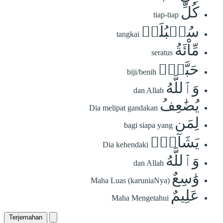
كُلِّ
tiap-tiap
سُنۢبُلَةٖ
tangkai
مِّاْئَةُ
seratus
حَبَّةٖۗ
biji/benih
وَٱللَّهُ
dan Allah
يُضَٰعِفُ
Dia melipat gandakan
لِمَن
bagi siapa yang
يَشَآءُۚ
Dia kehendaki
وَٱللَّهُ
dan Allah
وَٰسِعٌ
Maha Luas (karuniaNya)
عَلِيمٌ
Maha Mengetahui
Terjemahan