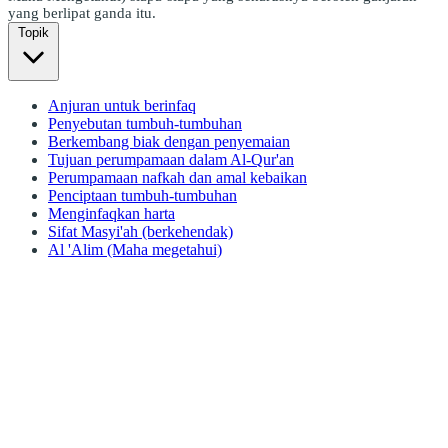
yang berlipat ganda itu.
Topik
Anjuran untuk berinfaq
Penyebutan tumbuh-tumbuhan
Berkembang biak dengan penyemaian
Tujuan perumpamaan dalam Al-Qur'an
Perumpamaan nafkah dan amal kebaikan
Penciptaan tumbuh-tumbuhan
Menginfaqkan harta
Sifat Masyi'ah (berkehendak)
Al 'Alim (Maha megetahui)