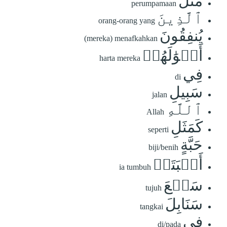
مَّثَلُ
perumpamaan
ٱلَّذِينَ
orang-orang yang
يُنفِقُونَ
(mereka) menafkahkan
أَمۡوَٰلَهُمۡ
harta mereka
فِي
di
سَبِيلِ
jalan
ٱللَّهِ
Allah
كَمَثَلِ
seperti
حَبَّةٍ
biji/benih
أَنۢبَتَتۡ
ia tumbuh
سَبۡعَ
tujuh
سَنَابِلَ
tangkai
فِي
di/pada