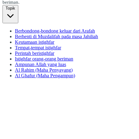
beriman.
Topik
Berbondong-bondong keluar dari Arafah
Berhenti di Muzdalifah pada masa Jahiliah
Keutamaan istighfar
Tempat-tempat istighfar
Perintah beristighfar
Istighfar orang-orang beriman
Ampunan Allah yang luas
Al Rahim (Maha Penyayang)
Al Ghafur (Maha Pengampun)