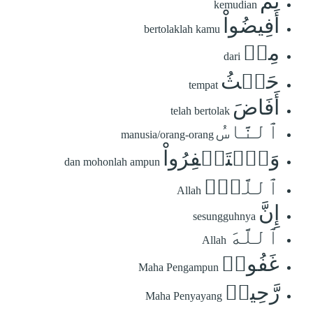
ثُمَّ
kemudian
أَفِيضُواْ
bertolaklah kamu
مِنۡ
dari
حَيۡثُ
tempat
أَفَاضَ
telah bertolak
ٱلنَّاسُ
manusia/orang-orang
وَٱسۡتَغۡفِرُواْ
dan mohonlah ampun
ٱللَّهَۚ
Allah
إِنَّ
sesungguhnya
ٱللَّهَ
Allah
غَفُورٞ
Maha Pengampun
رَّحِيمٞ
Maha Penyayang