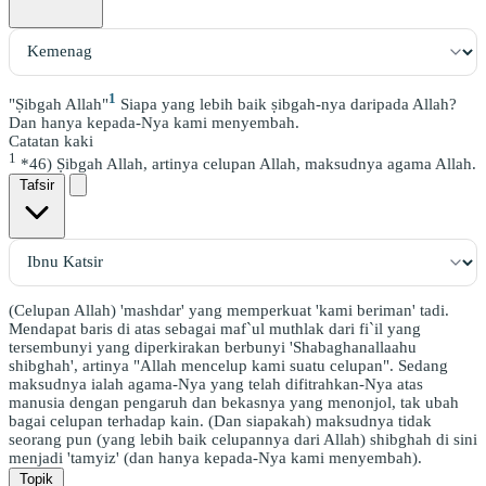
1
"Ṣibgah Allah"
Siapa yang lebih baik ṣibgah-nya daripada Allah?
Dan hanya kepada-Nya kami menyembah.
Catatan kaki
1
*46) Ṣibgah Allah, artinya celupan Allah, maksudnya agama Allah.
Tafsir
(Celupan Allah) 'mashdar' yang memperkuat 'kami beriman' tadi.
Mendapat baris di atas sebagai maf`ul muthlak dari fi`il yang
tersembunyi yang diperkirakan berbunyi 'Shabaghanallaahu
shibghah', artinya "Allah mencelup kami suatu celupan". Sedang
maksudnya ialah agama-Nya yang telah difitrahkan-Nya atas
manusia dengan pengaruh dan bekasnya yang menonjol, tak ubah
bagai celupan terhadap kain. (Dan siapakah) maksudnya tidak
seorang pun (yang lebih baik celupannya dari Allah) shibghah di sini
menjadi 'tamyiz' (dan hanya kepada-Nya kami menyembah).
Topik