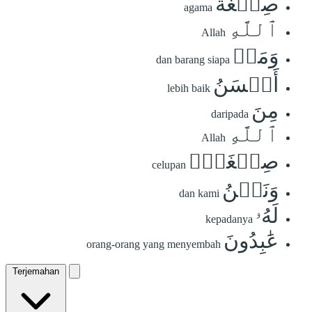
صِبۡغَةَ
agama
ٱللَّهِ
Allah
وَمَنۡ
dan barang siapa
أَحۡسَنُ
lebih baik
مِنَ
daripada
ٱللَّهِ
Allah
صِبۡغَةٗۖ
celupan
وَنَحۡنُ
dan kami
لَهُۥ
kepadanya
عَٰبِدُونَ
orang-orang yang menyembah
Terjemahan