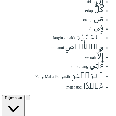
إِن
tidak
كُلُّ
setiap
مَن
orang
فِي
di
ٱلسَّمَٰوَٰتِ
langit(jamak)
وَٱلۡأَرۡضِ
dan bumi
إِلَّآ
kecuali
ءَاتِي
dia datang
ٱلرَّحۡمَٰنِ
Yang Maha Pengasih
عَبۡدٗا
mengabdi
Terjemahan