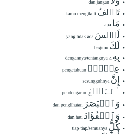
وَلَا
dan jangan
تَقۡفُ
kamu mengikuti
مَا
apa
لَيۡسَ
yang tidak ada
لَكَ
bagimu
بِهِۦ
dengannya/tentangnya
عِلۡمٌۚ
pengetahuan
إِنَّ
sesungguhnya
ٱلسَّمۡعَ
pendengaran
وَٱلۡبَصَرَ
dan penglihatan
وَٱلۡفُؤَادَ
dan hati
كُلُّ
tiap-tiap/semuanya