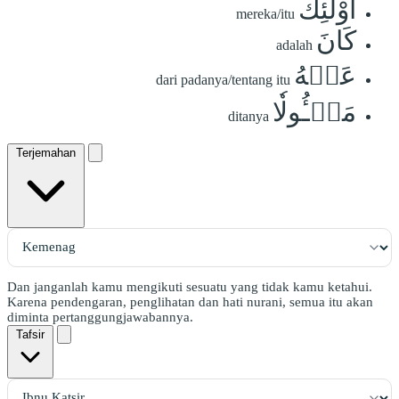
أُوْلَٰٓئِكَ
mereka/itu
كَانَ
adalah
عَنۡهُ
dari padanya/tentang itu
مَسۡـُٔولٗا
ditanya
Terjemahan
Dan janganlah kamu mengikuti sesuatu yang tidak kamu ketahui.
Karena pendengaran, penglihatan dan hati nurani, semua itu akan
diminta pertanggungjawabannya.
Tafsir