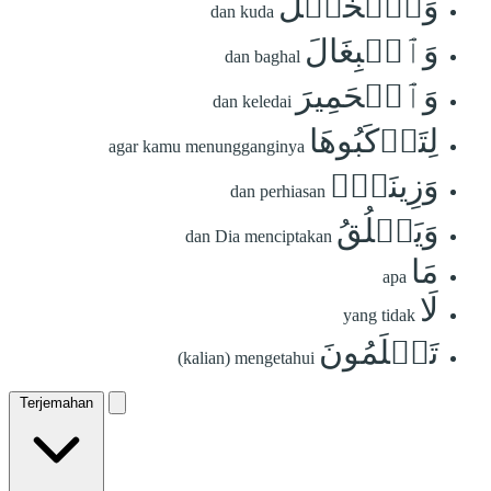
وَٱلۡخَيۡلَ
dan kuda
وَٱلۡبِغَالَ
dan baghal
وَٱلۡحَمِيرَ
dan keledai
لِتَرۡكَبُوهَا
agar kamu menungganginya
وَزِينَةٗۚ
dan perhiasan
وَيَخۡلُقُ
dan Dia menciptakan
مَا
apa
لَا
yang tidak
تَعۡلَمُونَ
(kalian) mengetahui
Terjemahan