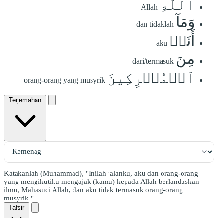
ٱللَّهِ
Allah
وَمَآ
dan tidaklah
أَنَا۠
aku
مِنَ
dari/termasuk
ٱلۡمُشۡرِكِينَ
orang-orang yang musyrik
Terjemahan
Katakanlah (Muhammad), "Inilah jalanku, aku dan orang-orang
yang mengikutiku mengajak (kamu) kepada Allah berlandaskan
ilmu, Mahasuci Allah, dan aku tidak termasuk orang-orang
musyrik."
Tafsir