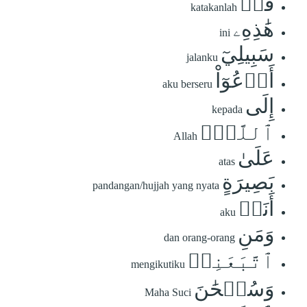
قُلۡ
katakanlah
هَٰذِهِۦ
ini
سَبِيلِيٓ
jalanku
أَدۡعُوٓاْ
aku berseru
إِلَى
kepada
ٱللَّهِۚ
Allah
عَلَىٰ
atas
بَصِيرَةٍ
pandangan/hujjah yang nyata
أَنَا۠
aku
وَمَنِ
dan orang-orang
ٱتَّبَعَنِيۖ
mengikutiku
وَسُبۡحَٰنَ
Maha Suci