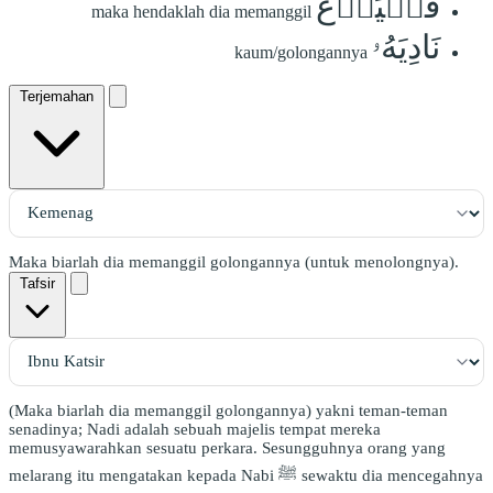
فَلۡيَدۡعُ
maka hendaklah dia memanggil
نَادِيَهُۥ
kaum/golongannya
Terjemahan
Maka biarlah dia memanggil golongannya (untuk menolongnya).
Tafsir
(Maka biarlah dia memanggil golongannya) yakni teman-teman
senadinya; Nadi adalah sebuah majelis tempat mereka
memusyawarahkan sesuatu perkara. Sesungguhnya orang yang
melarang itu mengatakan kepada Nabi ﷺ sewaktu dia mencegahnya