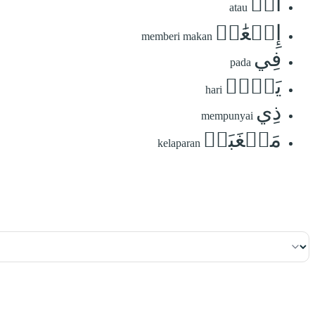
أَوۡ
atau
إِطۡعَٰمٞ
memberi makan
فِي
pada
يَوۡمٖ
hari
ذِي
mempunyai
مَسۡغَبَةٖ
kelaparan