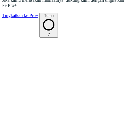
Jika kamu merasakan manfaatnya, dukung kami dengan tingkatkan
ke Pro+
Tingkatkan ke Pro+
Tutup
7