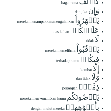
كَيۡفَ
bagaimana
وَإِن
dan jika
يَظۡهَرُواْ
mereka menampakkan/mengalahkan
عَلَيۡكُمۡ
atas kalian
لَا
tidak
يَرۡقُبُواْ
mereka memelihara
فِيكُمۡ
terhadap kamu
إِلّٗا
kerabat
وَلَا
dan tidak
ذِمَّةٗۚ
perjanjian
يُرۡضُونَكُم
mereka menyenangkan kamu
بِأَفۡوَٰهِهِمۡ
dengan mulut mereka