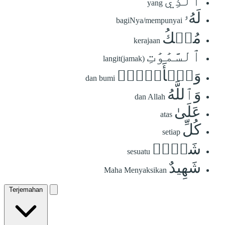
ٱلَّذِي
yang
لَهُۥ
bagiNya/mempunyai
مُلۡكُ
kerajaan
ٱلسَّمَٰوَٰتِ
langit(jamak)
وَٱلۡأَرۡضِۚ
dan bumi
وَٱللَّهُ
dan Allah
عَلَىٰ
atas
كُلِّ
setiap
شَيۡءٖ
sesuatu
شَهِيدٌ
Maha Menyaksikan
Terjemahan