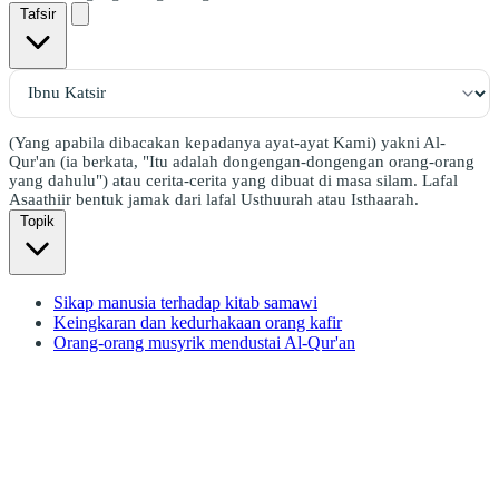
Tafsir
(Yang apabila dibacakan kepadanya ayat-ayat Kami) yakni Al-
Qur'an (ia berkata, "Itu adalah dongengan-dongengan orang-orang
yang dahulu") atau cerita-cerita yang dibuat di masa silam. Lafal
Asaathiir bentuk jamak dari lafal Usthuurah atau Isthaarah.
Topik
Sikap manusia terhadap kitab samawi
Keingkaran dan kedurhakaan orang kafir
Orang-orang musyrik mendustai Al-Qur'an