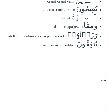
ٱلَّذِينَ
orang-orang yang
يُقِيمُونَ
(mereka) mendirikan
ٱلصَّلَوٰةَ
sholat
وَمِمَّا
dan dari apa(rezki)
رَزَقۡنَٰهُمۡ
telah Kami berikan rezki kepada mereka
يُنفِقُونَ
mereka menafkahkan