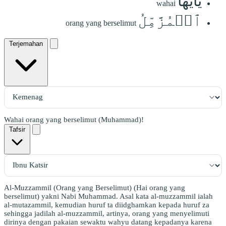
يَٰٓأَيُّهَا
wahai
ٱلۡمُزَّمِّلُ
orang yang berselimut
Terjemahan
Wahai orang yang berselimut (Muhammad)!
Tafsir
Al-Muzzammil (Orang yang Berselimut) (Hai orang yang
berselimut) yakni Nabi Muhammad. Asal kata al-muzzammil ialah
al-mutazammil, kemudian huruf ta diidghamkan kepada huruf za
sehingga jadilah al-muzzammil, artinya, orang yang menyelimuti
dirinya dengan pakaian sewaktu wahyu datang kepadanya karena