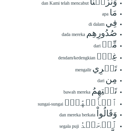
وَنَزَعۡنَا
dan Kami telah mencabut
مَا
apa
فِي
di dalam
صُدُورِهِم
dada mereka
مِّنۡ
dari
غِلّٖ
dendam/kedengkian
تَجۡرِي
mengalir
مِن
dari
تَحۡتِهِمُ
bawah mereka
ٱلۡأَنۡهَٰرُۖ
sungai-sungai
وَقَالُواْ
dan mereka berkata
ٱلۡحَمۡدُ
segala puji