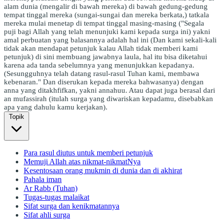
alam dunia (mengalir di bawah mereka) di bawah gedung-gedung
tempat tinggal mereka (sungai-sungai dan mereka berkata,) tatkala
mereka mulai menetap di tempat tinggal masing-masing ("Segala
puji bagi Allah yang telah menunjuki kami kepada surga ini) yakni
amal perbuatan yang balasannya adalah hal ini (Dan kami sekali-kali
tidak akan mendapat petunjuk kalau Allah tidak memberi kami
petunjuk) di sini membuang jawabnya laula, hal itu bisa diketahui
karena ada tanda sebelumnya yang menunjukkan kepadanya.
(Sesungguhnya telah datang rasul-rasul Tuhan kami, membawa
kebenaran." Dan diserukan kepada mereka bahwasanya) dengan
anna yang ditakhfifkan, yakni annahuu. Atau dapat juga berasal dari
an mufassirah (itulah surga yang diwariskan kepadamu, disebabkan
apa yang dahulu kamu kerjakan).
Topik
Para rasul diutus untuk memberi petunjuk
Memuji Allah atas nikmat-nikmatNya
Kesentosaan orang mukmin di dunia dan di akhirat
Pahala iman
Ar Rabb (Tuhan)
Tugas-tugas malaikat
Sifat surga dan kenikmatannya
Sifat ahli surga