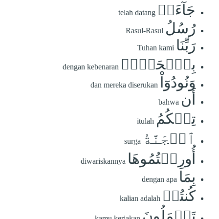
جَآءَتۡ
telah datang
رُسُلُ
Rasul-Rasul
رَبِّنَا
Tuhan kami
بِٱلۡحَقِّۖ
dengan kebenaran
وَنُودُوٓاْ
dan mereka diserukan
أَن
bahwa
تِلۡكُمُ
itulah
ٱلۡجَنَّةُ
surga
أُورِثۡتُمُوهَا
diwariskannya
بِمَا
dengan apa
كُنتُمۡ
kalian adalah
تَعۡمَلُونَ
kamu kerjakan