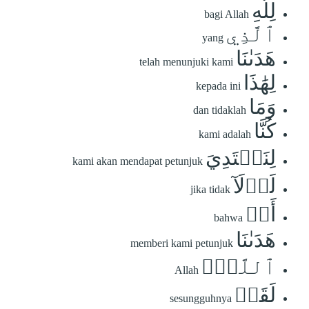
لِلَّهِ
bagi Allah
ٱلَّذِي
yang
هَدَىٰنَا
telah menunjuki kami
لِهَٰذَا
kepada ini
وَمَا
dan tidaklah
كُنَّا
kami adalah
لِنَهۡتَدِيَ
kami akan mendapat petunjuk
لَوۡلَآ
jika tidak
أَنۡ
bahwa
هَدَىٰنَا
memberi kami petunjuk
ٱللَّهُۖ
Allah
لَقَدۡ
sesungguhnya