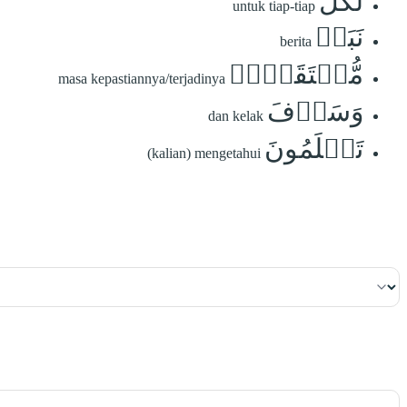
لِّكُلِّ
untuk tiap-tiap
نَبَإٖ
berita
مُّسۡتَقَرّٞۚ
masa kepastiannya/terjadinya
وَسَوۡفَ
dan kelak
تَعۡلَمُونَ
(kalian) mengetahui