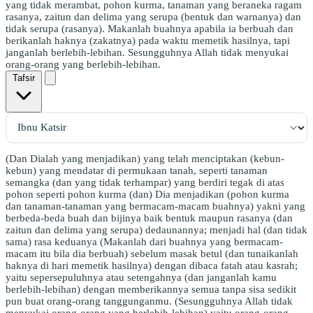
yang tidak merambat, pohon kurma, tanaman yang beraneka ragam
rasanya, zaitun dan delima yang serupa (bentuk dan warnanya) dan
tidak serupa (rasanya). Makanlah buahnya apabila ia berbuah dan
berikanlah haknya (zakatnya) pada waktu memetik hasilnya, tapi
janganlah berlebih-lebihan. Sesungguhnya Allah tidak menyukai
orang-orang yang berlebih-lebihan.
Tafsir
(Dan Dialah yang menjadikan) yang telah menciptakan (kebun-
kebun) yang mendatar di permukaan tanah, seperti tanaman
semangka (dan yang tidak terhampar) yang berdiri tegak di atas
pohon seperti pohon kurma (dan) Dia menjadikan (pohon kurma
dan tanaman-tanaman yang bermacam-macam buahnya) yakni yang
berbeda-beda buah dan bijinya baik bentuk maupun rasanya (dan
zaitun dan delima yang serupa) dedaunannya; menjadi hal (dan tidak
sama) rasa keduanya (Makanlah dari buahnya yang bermacam-
macam itu bila dia berbuah) sebelum masak betul (dan tunaikanlah
haknya di hari memetik hasilnya) dengan dibaca fatah atau kasrah;
yaitu sepersepuluhnya atau setengahnya (dan janganlah kamu
berlebih-lebihan) dengan memberikannya semua tanpa sisa sedikit
pun buat orang-orang tanggunganmu. (Sesungguhnya Allah tidak
menyukai orang-orang yang berlebih-lebihan) yaitu orang-orang