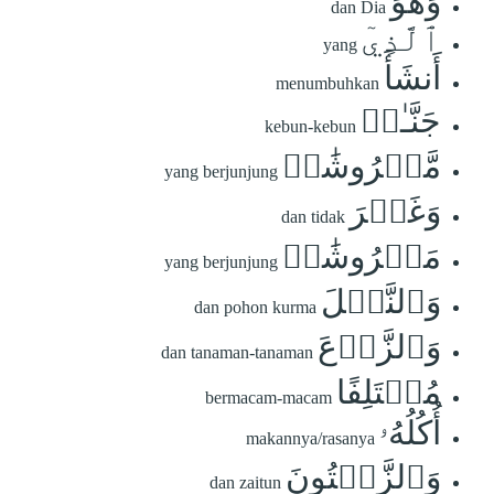
وَهُوَ
dan Dia
ٱلَّذِيٓ
yang
أَنشَأَ
menumbuhkan
جَنَّـٰتٖ
kebun-kebun
مَّعۡرُوشَٰتٖ
yang berjunjung
وَغَيۡرَ
dan tidak
مَعۡرُوشَٰتٖ
yang berjunjung
وَٱلنَّخۡلَ
dan pohon kurma
وَٱلزَّرۡعَ
dan tanaman-tanaman
مُخۡتَلِفًا
bermacam-macam
أُكُلُهُۥ
makannya/rasanya
وَٱلزَّيۡتُونَ
dan zaitun