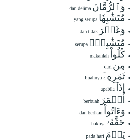
وَٱلرُّمَّانَ
dan delima
مُتَشَٰبِهٗا
yang serupa
وَغَيۡرَ
dan tidak
مُتَشَٰبِهٖۚ
serupa
كُلُواْ
makanlah
مِن
dari
ثَمَرِهِۦٓ
buahnya
إِذَآ
apabila
أَثۡمَرَ
berbuah
وَءَاتُواْ
dan berikan
حَقَّهُۥ
haknya
يَوۡمَ
pada hari