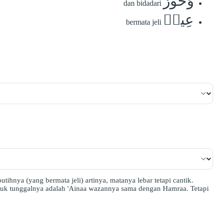
وَحُورٌ
dan bidadari
عِينٞ
bermata jeli
ihnya (yang bermata jeli) artinya, matanya lebar tetapi cantik.
ntuk tunggalnya adalah 'Ainaa wazannya sama dengan Hamraa. Tetapi