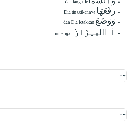
وَٱلسَّمَآءَ
dan langit
رَفَعَهَا
Dia tinggikannya
وَوَضَعَ
dan Dia letakkan
ٱلۡمِيزَانَ
timbangan