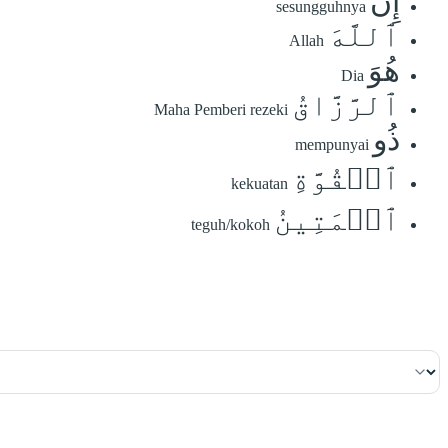
إِنَّ
sesungguhnya
ٱللَّهَ
Allah
هُوَ
Dia
ٱلرَّزَّاقُ
Maha Pemberi rezeki
ذُو
mempunyai
ٱلۡقُوَّةِ
kekuatan
ٱلۡمَتِينُ
teguh/kokoh