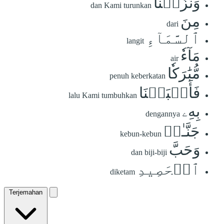
وَنَزَّلۡنَا
dan Kami turunkan
مِنَ
dari
ٱلسَّمَآءِ
langit
مَآءٗ
air
مُّبَٰرَكٗا
penuh keberkatan
فَأَنۢبَتۡنَا
lalu Kami tumbuhkan
بِهِۦ
dengannya
جَنَّـٰتٖ
kebun-kebun
وَحَبَّ
dan biji-biji
ٱلۡحَصِيدِ
diketam
Terjemahan