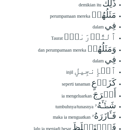
ذَٰلِكَ
demikian itu
مَثَلُهُمۡ
perumpamaan mereka
فِي
dalam
ٱلتَّوۡرَىٰةِۚ
Taurat
وَمَثَلُهُمۡ
dan perumpamaan mereka
فِي
dalam
ٱلۡإِنجِيلِ
injil
كَزَرۡعٍ
seperti tanaman
أَخۡرَجَ
ia mengeluarkan
شَطۡـَٔهُۥ
tumbuhnya/tunasnya
فَـَٔازَرَهُۥ
maka ia menguatkan
فَٱسۡتَغۡلَظَ
lalu ia menjadi besar