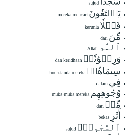
سُجَّدٗا
sujud
يَبۡتَغُونَ
mereka mencari
فَضۡلٗا
karunia
مِّنَ
dari
ٱللَّهِ
Allah
وَرِضۡوَٰنٗاۖ
dan keridhaan
سِيمَاهُمۡ
tanda-tanda mereka
فِي
dalam
وُجُوهِهِم
muka-muka mereka
مِّنۡ
dari
أَثَرِ
bekas
ٱلسُّجُودِۚ
sujud