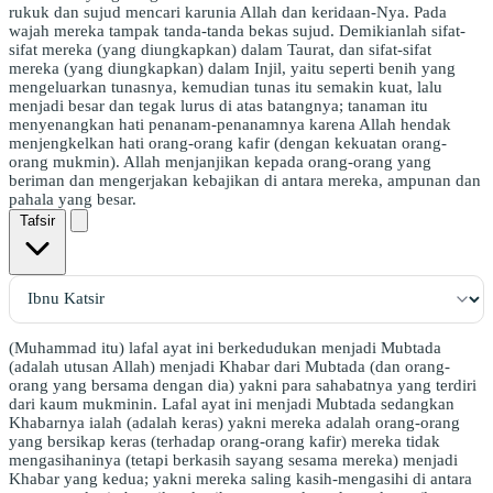
rukuk dan sujud mencari karunia Allah dan keridaan-Nya. Pada
wajah mereka tampak tanda-tanda bekas sujud. Demikianlah sifat-
sifat mereka (yang diungkapkan) dalam Taurat, dan sifat-sifat
mereka (yang diungkapkan) dalam Injil, yaitu seperti benih yang
mengeluarkan tunasnya, kemudian tunas itu semakin kuat, lalu
menjadi besar dan tegak lurus di atas batangnya; tanaman itu
menyenangkan hati penanam-penanamnya karena Allah hendak
menjengkelkan hati orang-orang kafir (dengan kekuatan orang-
orang mukmin). Allah menjanjikan kepada orang-orang yang
beriman dan mengerjakan kebajikan di antara mereka, ampunan dan
pahala yang besar.
Tafsir
(Muhammad itu) lafal ayat ini berkedudukan menjadi Mubtada
(adalah utusan Allah) menjadi Khabar dari Mubtada (dan orang-
orang yang bersama dengan dia) yakni para sahabatnya yang terdiri
dari kaum mukminin. Lafal ayat ini menjadi Mubtada sedangkan
Khabarnya ialah (adalah keras) yakni mereka adalah orang-orang
yang bersikap keras (terhadap orang-orang kafir) mereka tidak
mengasihaninya (tetapi berkasih sayang sesama mereka) menjadi
Khabar yang kedua; yakni mereka saling kasih-mengasihi di antara