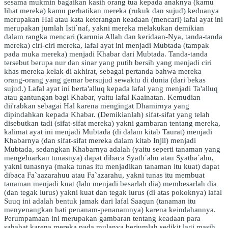
sesama mukmin bagaikan kasih orang tua kepada anaknya (kamu
lihat mereka) kamu perhatikan mereka (rukuk dan sujud) keduanya
merupakan Hal atau kata keterangan keadaan (mencari) lafal ayat ini
merupakan jumlah Isti`naf, yakni mereka melakukan demikian
dalam rangka mencari (karunia Allah dan keridaan-Nya, tanda-tanda
mereka) ciri-ciri mereka, lafal ayat ini menjadi Mubtada (tampak
pada muka mereka) menjadi Khabar dari Mubtada. Tanda-tanda
tersebut berupa nur dan sinar yang putih bersih yang menjadi ciri
khas mereka kelak di akhirat, sebagai pertanda bahwa mereka
orang-orang yang gemar bersujud sewaktu di dunia (dari bekas
sujud.) Lafal ayat ini berta'alluq kepada lafal yang menjadi Ta'alluq
atau gantungan bagi Khabar, yaitu lafal Kaainatan. Kemudian
dii'rabkan sebagai Hal karena mengingat Dhamirnya yang
dipindahkan kepada Khabar. (Demikianlah) sifat-sifat yang telah
disebutkan tadi (sifat-sifat mereka) yakni gambaran tentang mereka,
kalimat ayat ini menjadi Mubtada (di dalam kitab Taurat) menjadi
Khabarnya (dan sifat-sifat mereka dalam kitab Injil) menjadi
Mubtada, sedangkan Khabarnya adalah (yaitu seperti tanaman yang
mengeluarkan tunasnya) dapat dibaca Syath`ahu atau Syatha`ahu,
yakni tunasnya (maka tunas itu menjadikan tanaman itu kuat) dapat
dibaca Fa`aazarahuu atau Fa`azarahu, yakni tunas itu membuat
tanaman menjadi kuat (lalu menjadi besarlah dia) membesarlah dia
(dan tegak lurus) yakni kuat dan tegak lurus (di atas pokoknya) lafal
Suuq ini adalah bentuk jamak dari lafal Saaqun (tanaman itu
menyenangkan hati penanam-penanamnya) karena keindahannya.
Perumpamaan ini merupakan gambaran tentang keadaan para
sahabat karena mereka pada mulanya berjumlah sedikit lagi masih