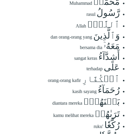
مُّحَمَّدٞ
Muhammad
رَّسُولُ
rasul
ٱللَّهِۚ
Allah
وَٱلَّذِينَ
dan orang-orang yang
مَعَهُۥٓ
bersama dia
أَشِدَّآءُ
sangat keras
عَلَى
terhadap
ٱلۡكُفَّارِ
orang-orang kafir
رُحَمَآءُ
kasih sayang
بَيۡنَهُمۡۖ
diantara mereka
تَرَىٰهُمۡ
kamu melihat mereka
رُكَّعٗا
ruku'