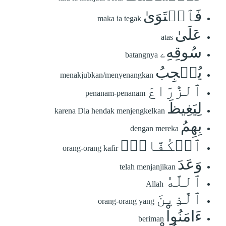
فَٱسۡتَوَىٰ
maka ia tegak
عَلَىٰ
atas
سُوقِهِۦ
batangnya
يُعۡجِبُ
menakjubkan/menyenangkan
ٱلزُّرَّاعَ
penanam-penanam
لِيَغِيظَ
karena Dia hendak menjengkelkan
بِهِمُ
dengan mereka
ٱلۡكُفَّارَۗ
orang-orang kafir
وَعَدَ
telah menjanjikan
ٱللَّهُ
Allah
ٱلَّذِينَ
orang-orang yang
ءَامَنُواْ
beriman