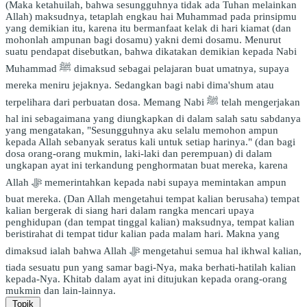
(Maka ketahuilah, bahwa sesungguhnya tidak ada Tuhan melainkan
Allah) maksudnya, tetaplah engkau hai Muhammad pada prinsipmu
yang demikian itu, karena itu bermanfaat kelak di hari kiamat (dan
mohonlah ampunan bagi dosamu) yakni demi dosamu. Menurut
suatu pendapat disebutkan, bahwa dikatakan demikian kepada Nabi
Muhammad ﷺ dimaksud sebagai pelajaran buat umatnya, supaya
mereka meniru jejaknya. Sedangkan bagi nabi dima'shum atau
terpelihara dari perbuatan dosa. Memang Nabi ﷺ telah mengerjakan
hal ini sebagaimana yang diungkapkan di dalam salah satu sabdanya
yang mengatakan, "Sesungguhnya aku selalu memohon ampun
kepada Allah sebanyak seratus kali untuk setiap harinya." (dan bagi
dosa orang-orang mukmin, laki-laki dan perempuan) di dalam
ungkapan ayat ini terkandung penghormatan buat mereka, karena
Allah ﷻ memerintahkan kepada nabi supaya memintakan ampun
buat mereka. (Dan Allah mengetahui tempat kalian berusaha) tempat
kalian bergerak di siang hari dalam rangka mencari upaya
penghidupan (dan tempat tinggal kalian) maksudnya, tempat kalian
beristirahat di tempat tidur kalian pada malam hari. Makna yang
dimaksud ialah bahwa Allah ﷻ mengetahui semua hal ikhwal kalian,
tiada sesuatu pun yang samar bagi-Nya, maka berhati-hatilah kalian
kepada-Nya. Khitab dalam ayat ini ditujukan kepada orang-orang
mukmin dan lain-lainnya.
Topik