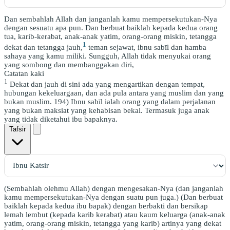
Dan sembahlah Allah dan janganlah kamu mempersekutukan-Nya
dengan sesuatu apa pun. Dan berbuat baiklah kepada kedua orang
tua, karib-kerabat, anak-anak yatim, orang-orang miskin, tetangga
1
dekat dan tetangga jauh,
teman sejawat, ibnu sabīl dan hamba
sahaya yang kamu miliki. Sungguh, Allah tidak menyukai orang
yang sombong dan membanggakan diri,
Catatan kaki
1
Dekat dan jauh di sini ada yang mengartikan dengan tempat,
hubungan kekeluargaan, dan ada pula antara yang muslim dan yang
bukan muslim. 194) Ibnu sabīl ialah orang yang dalam perjalanan
yang bukan maksiat yang kehabisan bekal. Termasuk juga anak
yang tidak diketahui ibu bapaknya.
Tafsir
(Sembahlah olehmu Allah) dengan mengesakan-Nya (dan janganlah
kamu mempersekutukan-Nya dengan suatu pun juga.) (Dan berbuat
baiklah kepada kedua ibu bapak) dengan berbakti dan bersikap
lemah lembut (kepada karib kerabat) atau kaum keluarga (anak-anak
yatim, orang-orang miskin, tetangga yang karib) artinya yang dekat