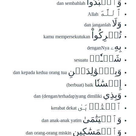
وَٱعۡبُدُواْ
dan sembahlah
ٱللَّهَ
Allah
وَلَا
dan janganlah
تُشۡرِكُواْ
kamu mempersekutukan
بِهِۦ
denganNya
شَيۡـٔٗاۖ
sesuatu
وَبِٱلۡوَٰلِدَيۡنِ
dan kepada kedua orang tua
إِحۡسَٰنٗا
(berbuat) baik
وَبِذِي
dan (dengan/terhadap)yang dimiliki
ٱلۡقُرۡبَىٰ
kerabat dekat
وَٱلۡيَتَٰمَىٰ
dan anak-anak yatim
وَٱلۡمَسَٰكِينِ
dan orang-orang miskin