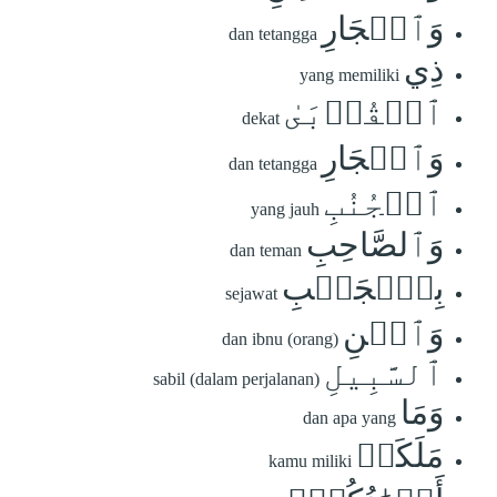
وَٱلۡجَارِ
dan tetangga
ذِي
yang memiliki
ٱلۡقُرۡبَىٰ
dekat
وَٱلۡجَارِ
dan tetangga
ٱلۡجُنُبِ
yang jauh
وَٱلصَّاحِبِ
dan teman
بِٱلۡجَنۢبِ
sejawat
وَٱبۡنِ
dan ibnu (orang)
ٱلسَّبِيلِ
sabil (dalam perjalanan)
وَمَا
dan apa yang
مَلَكَتۡ
kamu miliki