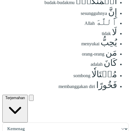
أَيۡمَٰنُكُمۡۗ
budak-budakmu
إِنَّ
sesungguhnya
ٱللَّهَ
Allah
لَا
tidak
يُحِبُّ
menyukai
مَن
orang-orang
كَانَ
adalah
مُخۡتَالٗا
sombong
فَخُورًا
membanggakan diri
Terjemahan