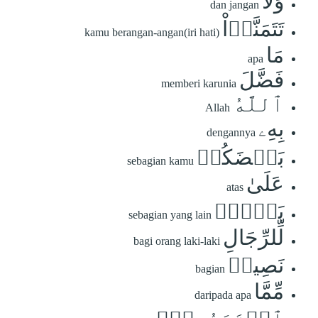
وَلَا
dan jangan
تَتَمَنَّوۡاْ
kamu berangan-angan(iri hati)
مَا
apa
فَضَّلَ
memberi karunia
ٱللَّهُ
Allah
بِهِۦ
dengannya
بَعۡضَكُمۡ
sebagian kamu
عَلَىٰ
atas
بَعۡضٖۚ
sebagian yang lain
لِّلرِّجَالِ
bagi orang laki-laki
نَصِيبٞ
bagian
مِّمَّا
daripada apa