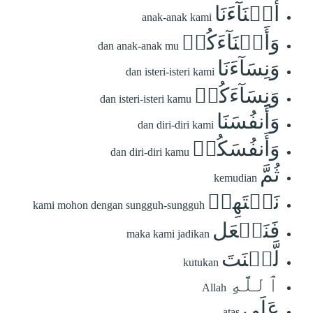
أَبۡنَآءَنَا
anak-anak kami
وَأَبۡنَآءَكُمۡ
dan anak-anak mu
وَنِسَآءَنَا
dan isteri-isteri kami
وَنِسَآءَكُمۡ
dan isteri-isteri kamu
وَأَنفُسَنَا
dan diri-diri kami
وَأَنفُسَكُمۡ
dan diri-diri kamu
ثُمَّ
kemudian
نَبۡتَهِلۡ
kami mohon dengan sungguh-sungguh
فَنَجۡعَل
maka kami jadikan
لَّعۡنَتَ
kutukan
ٱللَّهِ
Allah
عَلَى
atas