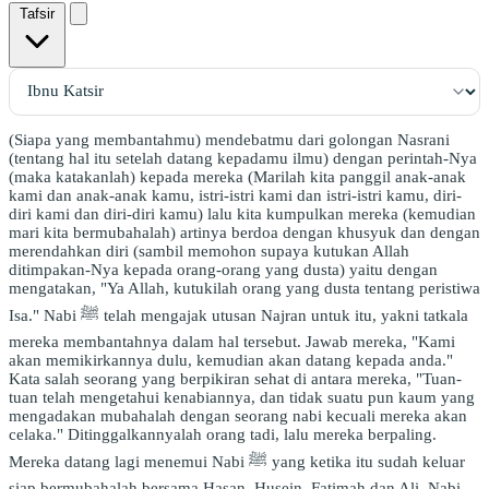
Tafsir
(Siapa yang membantahmu) mendebatmu dari golongan Nasrani
(tentang hal itu setelah datang kepadamu ilmu) dengan perintah-Nya
(maka katakanlah) kepada mereka (Marilah kita panggil anak-anak
kami dan anak-anak kamu, istri-istri kami dan istri-istri kamu, diri-
diri kami dan diri-diri kamu) lalu kita kumpulkan mereka (kemudian
mari kita bermubahalah) artinya berdoa dengan khusyuk dan dengan
merendahkan diri (sambil memohon supaya kutukan Allah
ditimpakan-Nya kepada orang-orang yang dusta) yaitu dengan
mengatakan, "Ya Allah, kutukilah orang yang dusta tentang peristiwa
Isa." Nabi ﷺ telah mengajak utusan Najran untuk itu, yakni tatkala
mereka membantahnya dalam hal tersebut. Jawab mereka, "Kami
akan memikirkannya dulu, kemudian akan datang kepada anda."
Kata salah seorang yang berpikiran sehat di antara mereka, "Tuan-
tuan telah mengetahui kenabiannya, dan tidak suatu pun kaum yang
mengadakan mubahalah dengan seorang nabi kecuali mereka akan
celaka." Ditinggalkannyalah orang tadi, lalu mereka berpaling.
Mereka datang lagi menemui Nabi ﷺ yang ketika itu sudah keluar
siap bermubahalah bersama Hasan, Husein, Fatimah dan Ali. Nabi