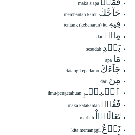
فَمَنۡ
maka siapa
حَآجَّكَ
membantah kamu
فِيهِ
tentang (kebenaran) itu
مِنۢ
dari
بَعۡدِ
sesudah
مَا
apa
جَآءَكَ
datang kepadamu
مِنَ
dari
ٱلۡعِلۡمِ
ilmu/pengetahuan
فَقُلۡ
maka katakanlah
تَعَالَوۡاْ
marilah
نَدۡعُ
kita memanggil