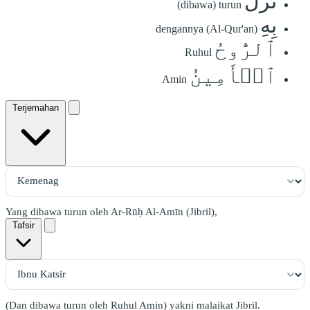
نَزَلَ
(dibawa) turun
بِهِ
dengannya (Al-Qur'an)
ٱلرُّوحُ
Ruhul
ٱلۡأَمِينُ
Amin
Terjemahan
Yang dibawa turun oleh Ar-Rūḥ Al-Amīn (Jibril),
Tafsir
(Dan dibawa turun oleh Ruhul Amin) yakni malaikat Jibril.