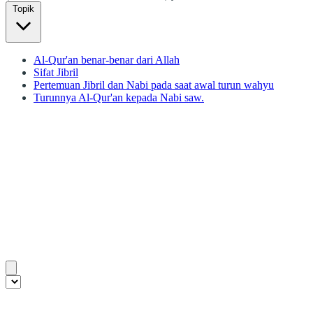
Topik
Al-Qur'an benar-benar dari Allah
Sifat Jibril
Pertemuan Jibril dan Nabi pada saat awal turun wahyu
Turunnya Al-Qur'an kepada Nabi saw.