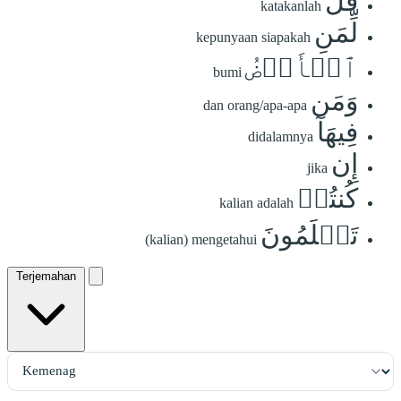
قُل
katakanlah
لِّمَنِ
kepunyaan siapakah
ٱلۡأَرۡضُ
bumi
وَمَن
dan orang/apa-apa
فِيهَآ
didalamnya
إِن
jika
كُنتُمۡ
kalian adalah
تَعۡلَمُونَ
(kalian) mengetahui
Terjemahan