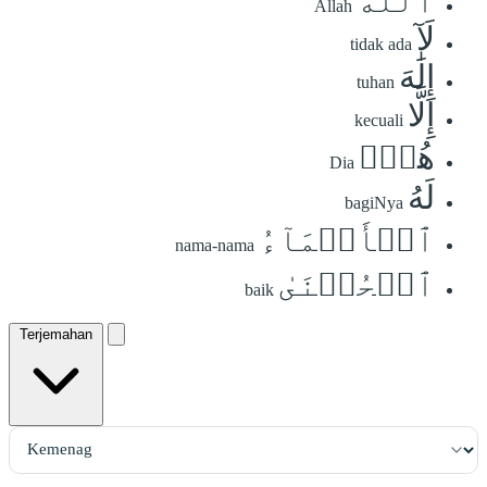
ٱللَّهُ
Allah
لَآ
tidak ada
إِلَٰهَ
tuhan
إِلَّا
kecuali
هُوَۖ
Dia
لَهُ
bagiNya
ٱلۡأَسۡمَآءُ
nama-nama
ٱلۡحُسۡنَىٰ
baik
Terjemahan