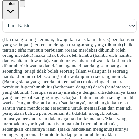
Tafsir
(Hai orang-orang beriman, diwajibkan atas kamu kisas) pembalasan
yang setimpal (berkenaan dengan orang-orang yang dibunuh) baik
tentang sifat maupun perbuatan (orang merdeka) dibunuh (oleh
orang merdeka) maka tidak boleh oleh hamba (hamba oleh hamba
dan wanita oleh wanita). Sunah menyatakan bahwa laki-laki boleh
dibunuh oleh wanita dan dalam agama dipandang seimbang atau
sebanding, tetapi tidak boleh seorang Islam walaupun ia seorang
hamba dibunuh oleh seorang kafir walaupun ia seorang merdeka.
(Barang siapa yang mendapat kemaafan) maksudnya di antara
pembunuh-pembunuh itu (berkenaan dengan) darah (saudaranya)
yang dibunuh (berupa sesuatu) misalnya dengan ditiadakannya kisas
yang menyebabkan gugurnya sebagian hukuman oleh sebagian ahli
waris. Dengan disebutkannya 'saudaranya', membangkitkan rasa
santun yang mendorong seseorang untuk memaafkan dan menjadi
pernyataan bahwa pembunuhan itu tidaklah mengakibatkan
putusnya persaudaraan dalam agama dan keimanan. 'Man' yang
merupakan syarthiyah atau isim maushul menjadi mubtada,
sedangkan khabarnya ialah, (maka hendaklah mengikuti) artinya
orang yang memaafkan itu terhadap pembunuh hendaklah