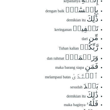
kepadanya
بِإِحۡسَٰنٖۗ
dengan baik
ذَٰلِكَ
demikian itu
تَخۡفِيفٞ
keringanan
مِّن
dari
رَّبِّكُمۡ
Tuhan kalian
وَرَحۡمَةٞۗ
dan rahmat
فَمَنِ
maka barang siapa
ٱعۡتَدَىٰ
melampaui batas
بَعۡدَ
sesudah
ذَٰلِكَ
demikian itu
فَلَهُۥ
maka baginya