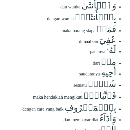
وَٱلۡأُنثَىٰ
dan wanita
بِٱلۡأُنثَىٰۚ
dengan wanita
فَمَنۡ
maka barang siapa
عُفِيَ
dimaafkan
لَهُۥ
padanya
مِنۡ
dari
أَخِيهِ
saudaranya
شَيۡءٞ
sesuatu
فَٱتِّبَاعُۢ
maka hendaklah mengikuti
بِٱلۡمَعۡرُوفِ
dengan cara yang baik
وَأَدَآءٌ
dan membayar diat
إِلَيۡهِ