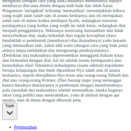
mengikuti (dengan cara yang baik) misalnya memintanya supaya
membayar diat atau denda dengan baik-baik dan tidak kasar.
Pengaturan 'mengikuti' terhadap 'memaafkan' menunjukkan bahwa
yang wajib ialah salah satu di antara keduanya dan ini merupakan
salah satu di antara kedua pendapat Syafii, sedangkan menurut
pendapatnya yang kedua yang wajib itu ialah kisas, sedangkan diat
menjadi penggantinya. Sekiranya seseorang memaafkan dan tidak
menyebutkan diat, maka bebaslah dari segala kewajiban (dan)
hendaklah si pembunuh (membayar) diat (kepadanya) yaitu kepada
yang memaafkan tadi, yakni ahli waris (dengan cara yang baik pula)
artinya tanpa melalaikan dan mengurangi pembayarannya.
(Demikian itu) maksudnya diperbolehkan mengganti hukum kisas
dan kemaafan dengan diat, hal ini adalah (suatu keringanan) atau
kemudahan (dari Tuhanmu) terhadapmu (suatu rahmat) kepadamu
berupa kelapangan dan tidak dipastikan-Nya salah satu di antara
keduanya, seperti diwajibkan-Nya kisas atas orang-orang Yahudi dan
diat atas orang-orang Kristen. (Dan barang siapa yang melanggar
batas) misalnya dianiayanya si pembunuh dengan membunuhnya
pula (sesudah itu) maksudnya setelah memaafkan, (maka baginya
siksa yang pedih) atau menyakitkan, yaitu di akhirat dengan api
neraka, atau di dunia dengan dibunuh pula.
Topik
Permusuhan