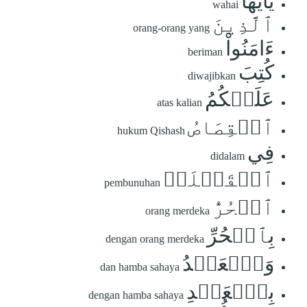
يَٰٓأَيُّهَا
wahai
ٱلَّذِينَ
orang-orang yang
ءَامَنُواْ
beriman
كُتِبَ
diwajibkan
عَلَيۡكُمُ
atas kalian
ٱلۡقِصَاصُ
hukum Qishash
فِي
didalam
ٱلۡقَتۡلَىۖ
pembunuhan
ٱلۡحُرُّ
orang merdeka
بِٱلۡحُرِّ
dengan orang merdeka
وَٱلۡعَبۡدُ
dan hamba sahaya
بِٱلۡعَبۡدِ
dengan hamba sahaya